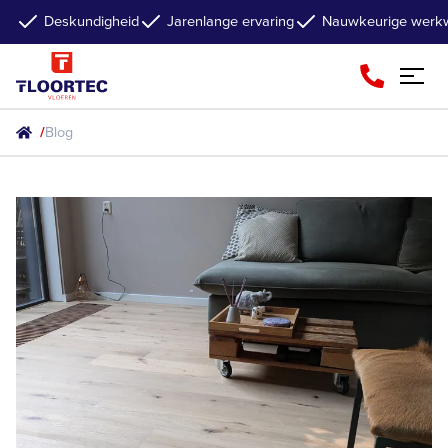
Deskundigheid
Jarenlange ervaring
Nauwkeurige werkw
/
Blog