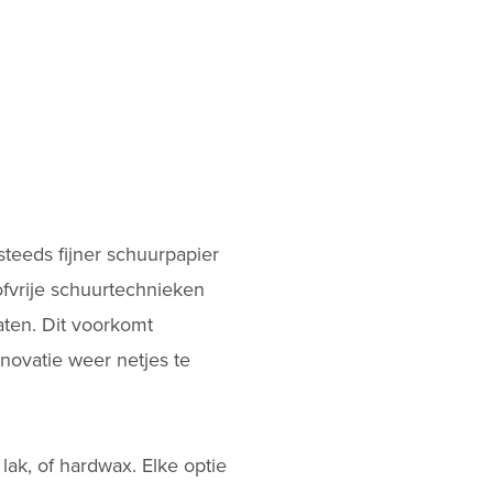
steeds fijner schuurpapier
ofvrije schuurtechnieken
aten. Dit voorkomt
enovatie
weer netjes te
lak, of hardwax. Elke optie