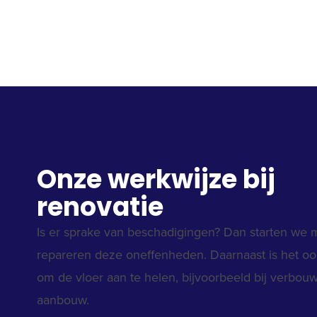
Onze werkwijze bij
renovatie
Is er sprake van beschadigingen? Dan starten we 
repareren deze oneffenheden. Daarnaast is het oo
om de vloer aan te helen, bijvoorbeeld bij verbou
aanbouw.