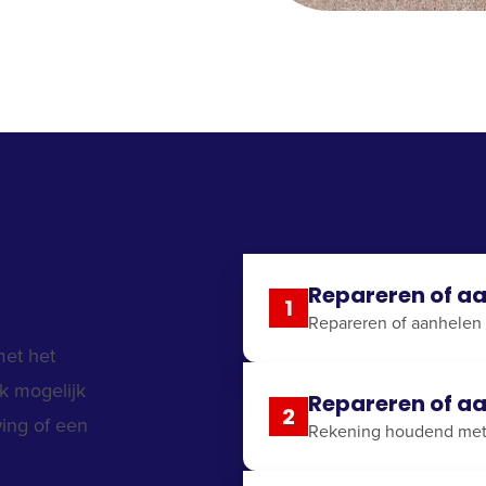
Repareren of aa
1
Repareren of aanhelen 
met het
k mogelijk
Repareren of aa
2
wing of een
Rekening houdend met 