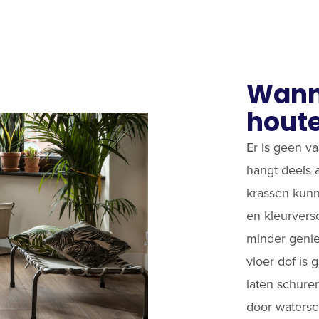
Wann
houte
Er is geen v
hangt deels 
krassen kunn
en kleurvers
minder genie
vloer dof is
laten schuren
door watersc