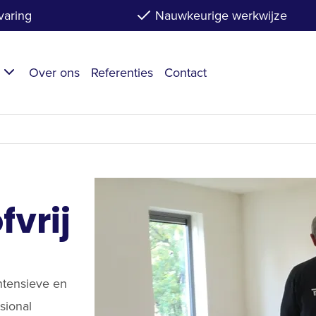
varing
Nauwkeurige werkwijze
n
Over ons
Referenties
Contact
fvrij
ntensieve en
sional