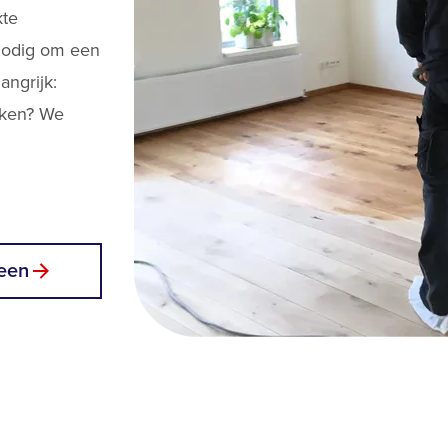
kte
 nodig om een
angrijk:
akken? We
een