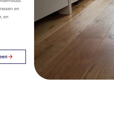
onderhoudt.
krassen en
r, en
een