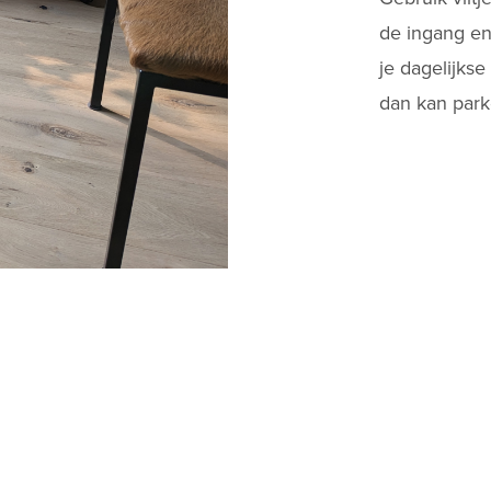
de ingang e
je dagelijks
dan kan
park