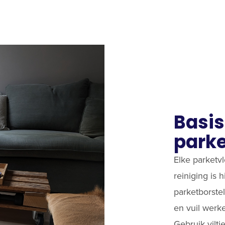
Basis
parke
Elke parketv
reiniging is 
parketborstel
en vuil werk
Gebruik viltj