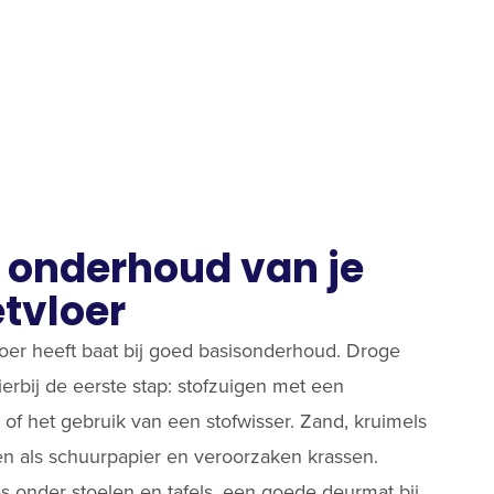
 onderhoud van je
tvloer
loer heeft baat bij goed basisonderhoud. Droge
hierbij de eerste stap: stofzuigen met een
 of het gebruik van een stofwisser. Zand, kruimels
en als schuurpapier en veroorzaken krassen.
es onder stoelen en tafels, een goede deurmat bij