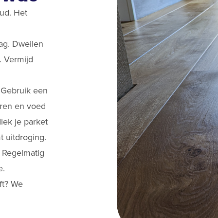
ud. Het
ag. Dweilen
. Vermijd
. Gebruik een
oeren en voed
iek je parket
 uitdroging.
. Regelmatig
e.
ft? We