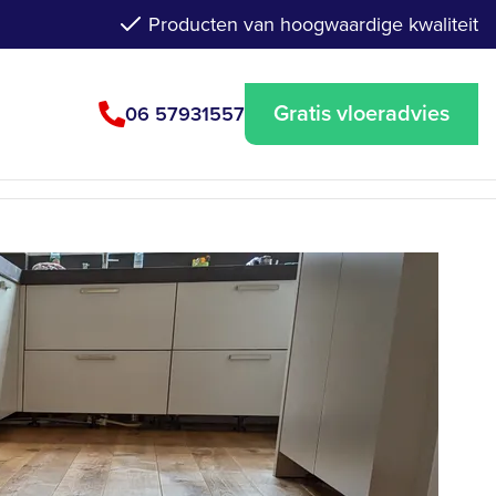
Producten van hoogwaardige kwaliteit
Gratis vloeradvies
06 57931557