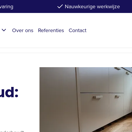
varing
Nauwkeurige werkwijze
n
Over ons
Referenties
Contact
ud: